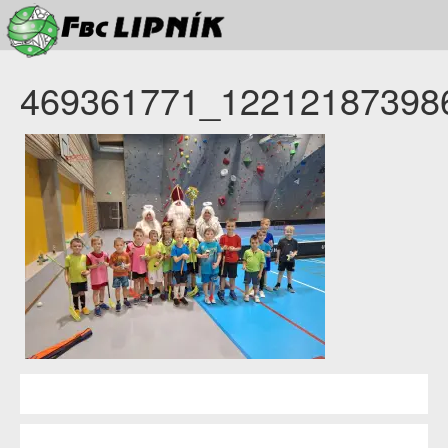
469361771_12212187398