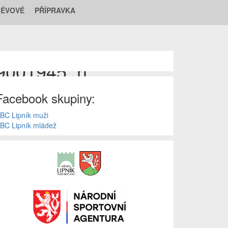
LÉVOVÉ
PŘÍPRAVKA
9001945_n
Facebook skupiny:
BC Lipník muži
BC Lipník mládež