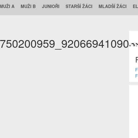
MUŽI A
MUŽI B
JUNIOŘI
STARŠÍ ŽÁCI
MLADŠÍ ŽÁCI
E
750200959_920669410903
F
F