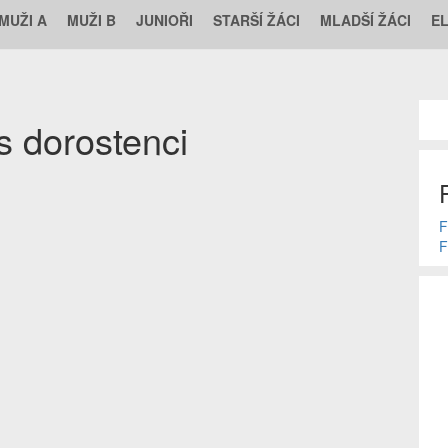
MUŽI A
MUŽI B
JUNIOŘI
STARŠÍ ŽÁCI
MLADŠÍ ŽÁCI
E
s dorostenci
F
F