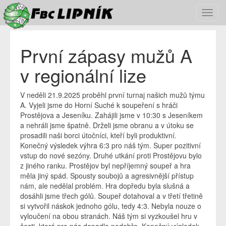
Toggl
navig
První zápasy mužů A
v regionální lize
V neděli 21.9.2025 proběhl první turnaj našich mužů týmu
A.
Vyjeli jsme do Horní Suché k soupeření s hráči
Prostějova a Jeseníku. Zahájili jsme v 10:30 s Jeseníkem
a nehráli jsme špatně. Drželi jsme obranu a v útoku se
prosadili naši borci útočníci, kteří byli produktivní.
Konečný výsledek výhra 6:3 pro náš tým. Super pozitivní
vstup do nové sezóny. Druhé utkání proti Prostějovu bylo
z jiného ranku. Prostějov byl nepříjemný soupeř a hra
měla jiný spád. Spousty soubojů a agresivnější přístup
nám, ale nedělal problém. Hra dopředu byla slušná a
dosáhli jsme třech gólů. Soupeř dotahoval a v třetí třetině
si vytvořil náskok jednoho gólu, tedy 4:3. Nebyla nouze o
vyloučení na obou stranách. Náš tým si vyzkoušel hru v