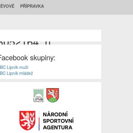
LÉVOVÉ
PŘÍPRAVKA
3052164_n
Facebook skupiny:
BC Lipník muži
BC Lipník mládež