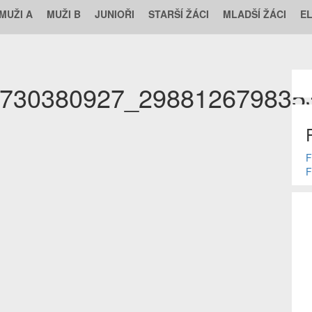
MUŽI A
MUŽI B
JUNIOŘI
STARŠÍ ŽÁCI
MLADŠÍ ŽÁCI
E
730380927_298812679835
F
F