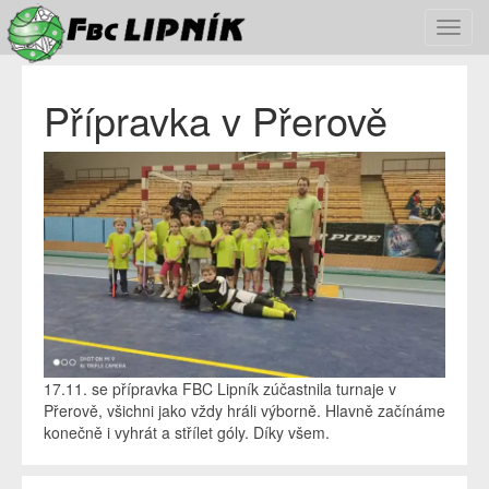
Toggl
navig
Přípravka v Přerově
17.11. se přípravka FBC Lipník zúčastnila turnaje v
Přerově, všichni jako vždy hráli výborně. Hlavně začínáme
konečně i vyhrát a střílet góly. Díky všem.