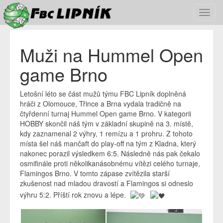
Toggl
navig
Muži na Hummel Open
game Brno
Letošní léto se část mužů týmu FBC Lipník doplněná
hráči z Olomouce, Třince a Brna vydala tradičně na
čtyřdenní turnaj Hummel Open game Brno. V kategorii
HOBBY skončil náš tým v základní skupině na 3. místě,
kdy zaznamenal 2 výhry, 1 remízu a 1 prohru. Z tohoto
místa šel náš mančaft do play-off na tým z Kladna, který
nakonec porazil výsledkem 6:5. Následně nás pak čekalo
osmifinále proti několikanásobnému vítězi celého turnaje,
Flamingos Brno. V tomto zápase zvítězila starší
zkušenost nad mladou dravostí a Flamingos si odneslo
výhru 5:2. Příští rok znovu a lépe.