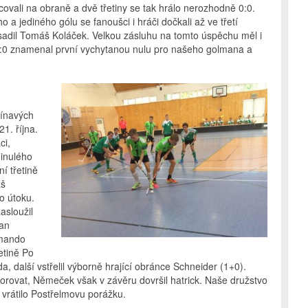
ovali na obraně a dvě třetiny se tak hrálo nerozhodně 0:0.
o a jediného gólu se fanoušci i hráči dočkali až ve třetí
rosadil Tomáš Koláček. Velkou zásluhu na tomto úspěchu měl i
1:0 znamenal první vychytanou nulu pro našeho golmana a
pínavých
1. října.
ci,
minulého
í třetině
áš
o útoku.
asloužil
Jan
omando
etině Po
, další vstřelil výborně hrající obránce Schneider (1+0).
zdorovat, Němeček však v závěru dovršil hatrick. Naše družstvo
 vrátilo Postřelmovu porážku.