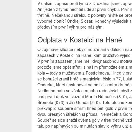
V dalším zápase proti týmu z Droždína jsme zaprac
Ani jeden z týmů nechtěl udělat první chybu. Prvníh
třetině. Nečekanou střelou z poloviny hřiště se p
výborně clonící Ondřej Šlosar. Konečný výsledek 
především první výhru pro náš tým.
Odplata v Kostelci na Hané
O zajímavé situace nebylo nouze ani v dalších na
zápasech v Kostelci na Hané, kam družstvo vyjelo 2
V prvním zápasem jsme měli dvojnásobnou motiva
protože jsme opět střetli s našim přemožitelem z 
kola – tedy s mužstvem z Postřelmova. Hned v prvn
se bohužel zranil hráč s magickým číslem 77, Luk
Onderka, který nastupoval na pozici centra druhéh
Nedlouho nato se však o mnoho radostných chvil z
náš první útok ve složení Martin Němeček (3+0), 
Šromota (0+3) a Jiří Gonda (2+0). Toto útočné k
překvapilo soupeře smrští hned pěti gólů v první tř
dvou přesných štřelách si připsali Němeček a Gonda
Soupeř se sice snažil dvěma góly v třetí třetině v
tak, po napínavých 36 minutách slavilo výhru 6:2 a