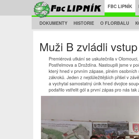
FBC LIPNÍK
DOKUMENTY
HISTORIE
O FLORBALU
K
Muži B zvládli vstu
Premiérová utkání se uskutečnila v Olomouci, 
Postřelmova a Droždína. Nastoupili jsme v po
který hned v prvním zápase, plném osobních s
zákroků. Jeden z nejdůležitějších přišel v záv
a vychytal samostatný únik hned dvojice soup
podařilo vstřelit gól a první zápas pro nás t