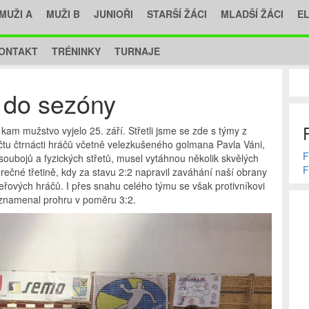
MUŽI A
MUŽI B
JUNIOŘI
STARŠÍ ŽÁCI
MLADŠÍ ŽÁCI
E
ONTAKT
TRÉNINKY
TURNAJE
p do sezóny
kam mužstvo vyjelo 25. září. Střetli jsme se zde s týmy z
čtu čtrnácti hráčů včetně velezkušeného golmana Pavla Váni,
F
oubojů a fyzických střetů, musel vytáhnou několik skvělých
F
ěrečné třetině, kdy za stavu 2:2 napravil zaváhání naší obrany
eřových hráčů. I přes snahu celého týmu se však protivníkovi
ak znamenal prohru v poměru 3:2.