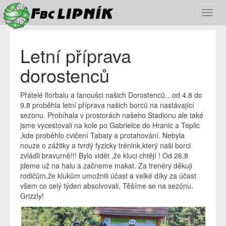
Toggl
navig
Letní příprava
dorostenců
Přátelé florbalu a fanoušci našich Dorostenců…od 4.8 do
9.8 proběhla letní příprava našich borců na nastávající
sezonu. Probíhala v prostorách našeho Stadionu ale také
jsme vycestovali na kole po Gabrielce do Hranic a Teplic
,kde proběhlo cvičení Tabaty a protahování. Nebyla
nouze o zážitky a tvrdý fyzicky trénink,který naši borci
zvládli bravurně!!! Bylo vidět ,že kluci chtějí ! Od 26.8
jdeme už na halu a začneme makat. Za trenéry děkuji
rodičům,že klukům umožnili účast a velké díky za účast
všem co celý týden absolvovali. Těšíme se na sezónu.
Grizzly!