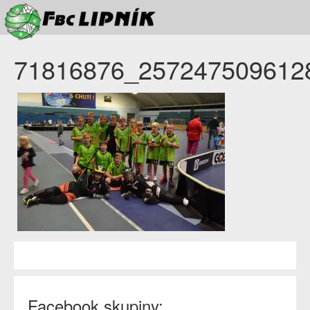
71816876_257247509612
Facebook skupiny: