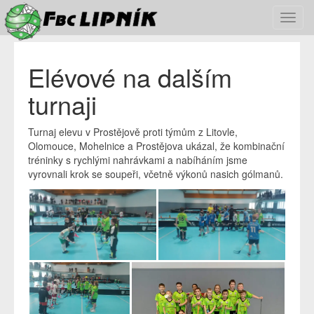
Toggl
navig
Elévové na dalším
turnaji
Turnaj elevu v Prostějově proti týmům z Litovle,
Olomouce, Mohelnice a Prostějova ukázal, že kombinační
tréninky s rychlými nahrávkami a nabíháním jsme
vyrovnali krok se soupeři, včetně výkonů nasich gólmanů.